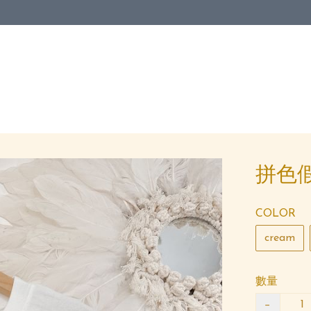
拼色假
COLOR
cream
數量
−