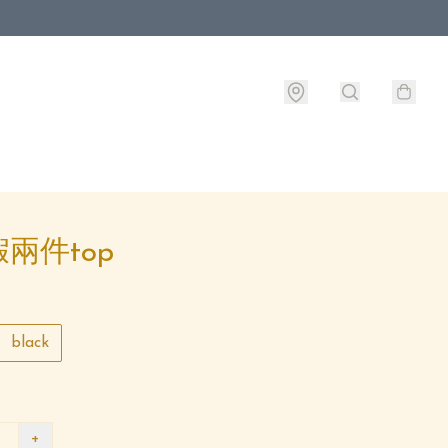
兩件top
black
+